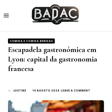
Badac.fr
Blog de viagens de luxo
COMIDA E COMIDA BEBIDAS
Escapadela gastronómica em
Lyon: capital da gastronomia
francesa
ON
by
JUSTINE
14 AGOSTO 2024
LEAVE A COMMENT
ESCAPADELA
GASTRONÓMI
EM
LYON: