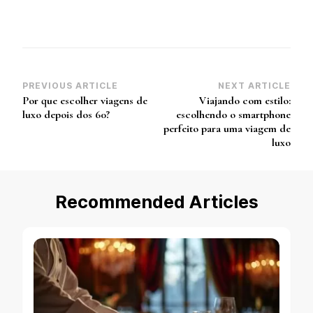
Post
PREVIOUS ARTICLE
NEXT ARTICLE
Por que escolher viagens de
Viajando com estilo:
Navigation
luxo depois dos 60?
escolhendo o smartphone
perfeito para uma viagem de
luxo
Recommended Articles