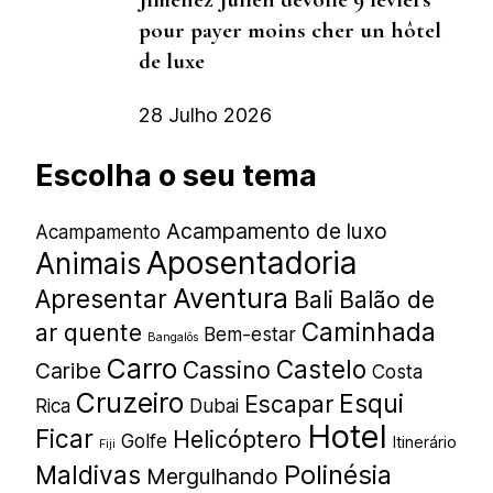
pour payer moins cher un hôtel
de luxe
28 Julho 2026
Escolha o seu tema
Acampamento de luxo
Acampamento
Aposentadoria
Animais
Aventura
Apresentar
Bali
Balão de
Caminhada
ar quente
Bem-estar
Bangalôs
Carro
Castelo
Cassino
Caribe
Costa
Cruzeiro
Esqui
Escapar
Rica
Dubai
Hotel
Ficar
Helicóptero
Golfe
Itinerário
Fiji
Polinésia
Maldivas
Mergulhando