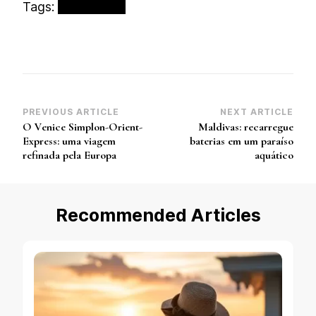
Tags:
Caribe
Praia
Post
PREVIOUS ARTICLE
NEXT ARTICLE
O Venice Simplon-Orient-
Maldivas: recarregue
Navigation
Express: uma viagem
baterias em um paraíso
refinada pela Europa
aquático
Recommended Articles