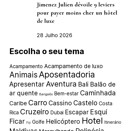
Jimenez Julien dévoile 9 leviers
pour payer moins cher un hôtel
de luxe
28 Julho 2026
Escolha o seu tema
Acampamento de luxo
Acampamento
Aposentadoria
Animais
Aventura
Apresentar
Bali
Balão de
Caminhada
ar quente
Bem-estar
Bangalôs
Carro
Castelo
Cassino
Caribe
Costa
Cruzeiro
Esqui
Escapar
Rica
Dubai
Hotel
Ficar
Helicóptero
Golfe
Itinerário
Fiji
Polinésia
Maldivas