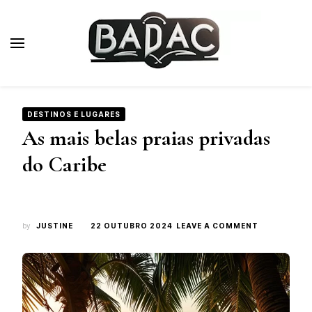
Badac.fr
Blog de viagens de luxo
DESTINOS E LUGARES
As mais belas praias privadas
do Caribe
ON
by
JUSTINE
22 OUTUBRO 2024
LEAVE A COMMENT
AS
MAIS
BELAS
PRAIAS
PRIVADAS
DO