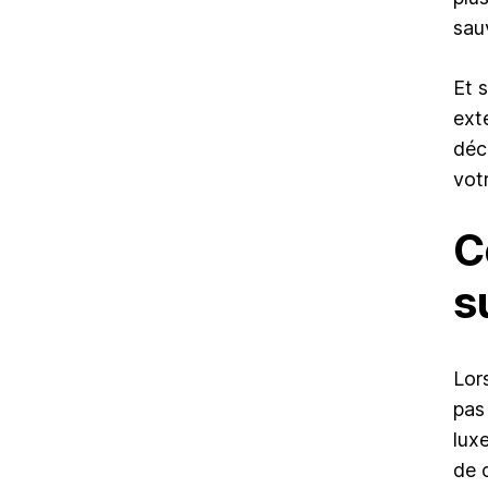
sau
Et s
ext
déc
vot
C
s
Lor
pas
lux
de 