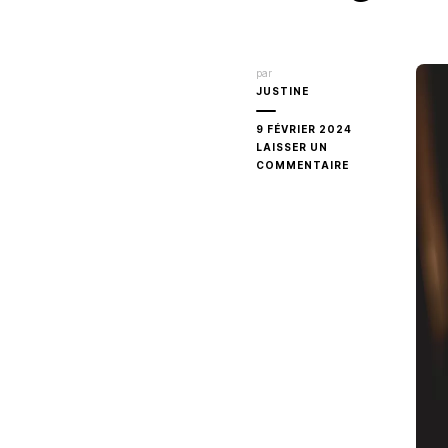
par
JUSTINE
9 FÉVRIER 2024
LAISSER UN
SUR
COMMENTAIRE
TRAIN
DE
NUIT
DE
BELMOND
EN
ASIE
:
ÉLÉGANCE
ET
ROMANCE
SUR
LES
RAILS