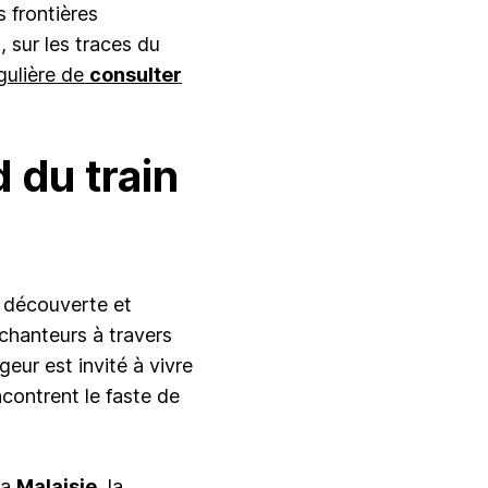
 frontières
 sur les traces du
gulière de
consulter
d du train
e découverte et
chanteurs à travers
eur est invité à vivre
ncontrent le faste de
la
Malaisie
, la