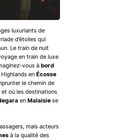
sages luxuriants de
riade d’étoiles qui
n. Le train de nuit
voyage en train de luxe
Imaginez-vous à
bord
s Highlands en
Écosse
emprunter le chemin de
, et où les destinations
Negara
en
Malaisie
se
passagers, mais acteurs
nes
à la qualité des