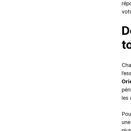
rép
vot
D
t
Cha
l’e
Ori
pén
les
Pou
une
plu