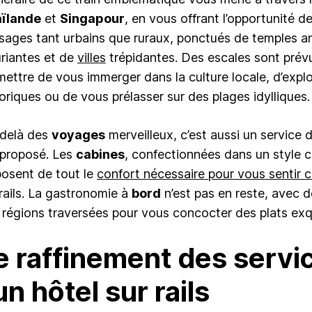
ïlande
et
Singapour
, en vous offrant l’opportunité d
sages tant urbains que ruraux, ponctués de temples an
uriantes et de
villes
trépidantes. Des escales sont prév
mettre de vous immerger dans la culture locale, d’explo
toriques ou de vous prélasser sur des plages idylliques.
delà des
voyages
merveilleux, c’est aussi un service 
 proposé. Les
cabines
, confectionnées dans un style c
posent de tout le
confort nécessaire pour vous senti
 rails. La gastronomie à
bord
n’est pas en reste, avec de
 régions traversées pour vous concocter des plats exq
e raffinement des servi
 un hôtel sur rails