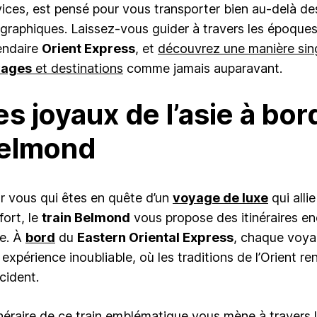
vices, est pensé pour vous transporter bien au-delà des
graphiques. Laissez-vous guider à travers les époques,
endaire
Orient Express
, et
découvrez une manière sin
yages
et destinations
comme jamais auparavant.
es joyaux de l’asie à bor
elmond
r vous qui êtes en quête d’un
voyage de luxe
qui alli
fort, le
train Belmond
vous propose des itinéraires en
ie. À
bord
du
Eastern Oriental Express
, chaque voyag
expérience inoubliable, où les traditions de l’Orient re
cident.
tinéraire de ce train emblématique vous mène à travers 