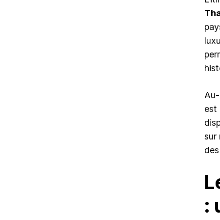
Tha
pay
lux
per
his
Au-
est
dis
sur
des
L
: