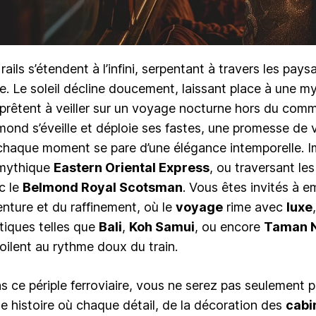
rails s’étendent à l’infini, serpentant à travers les pay
ie. Le soleil décline doucement, laissant place à une my
pprêtent à veiller sur un voyage nocturne hors du commu
mond s’éveille et déploie ses fastes, une promesse de 
chaque moment se pare d’une élégance intemporelle. 
mythique
Eastern Oriental Express
, ou traversant le
c le
Belmond Royal Scotsman
. Vous êtes invités à 
venture et du raffinement, où le
voyage
rime avec
luxe
tiques telles que
Bali
,
Koh Samui
, ou encore
Taman 
oilent au rythme doux du train.
s ce périple ferroviaire, vous ne serez pas seulement 
ne histoire où chaque détail, de la décoration des
cabi