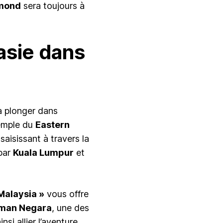
lmond
sera toujours à
’asie dans
à plonger dans
xemple du
Eastern
aisissant à travers la
 par
Kuala Lumpur
et
Malaysia »
vous offre
man Negara
, une des
si allier l’aventure