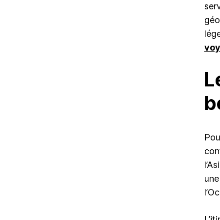
ser
géo
lég
vo
L
b
Pou
con
l’As
une 
l’Oc
L’i