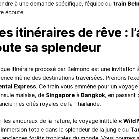
ondre à une demande spécifique, l’équipe du
train Be
re écoute.
es itinéraires de rêve : l
oute sa splendeur
que itinéraire proposé par Belmond est une invitation 
ssence même des destinations traversées. Prenons l’e
ental Express
. Ce train vous emmène pour un voyage s
insule malaise, de
Singapore
à
Bangkok
, en passant
 anciennes cités royales de la Thaïlande.
r les amoureux de la nature, le voyage intitulé
« Wild 
 immersion totale dans la splendeur de la jungle du
Ta
s anciennes forêts tropicales du monde. Vous pourrez ain