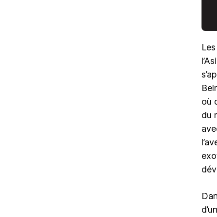
Les 
l’As
s’a
Bel
où 
du 
ave
l’a
exo
dév
Dan
d’u