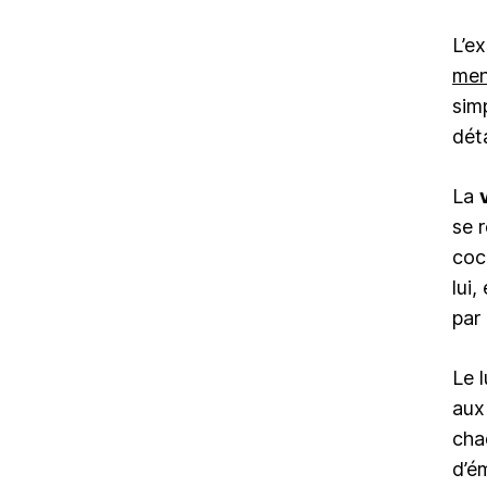
L’e
men
sim
déta
La
se 
coc
lui
par
Le 
aux
cha
d’é