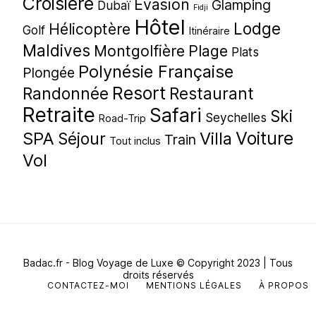
Croisière
Evasion
Glamping
Dubaï
Fidji
Hôtel
Lodge
Hélicoptère
Golf
Itinéraire
Maldives
Montgolfière
Plage
Plats
Polynésie Française
Plongée
Resort
Randonnée
Restaurant
Retraite
Safari
Ski
Seychelles
Road-Trip
Voiture
SPA
Villa
Séjour
Train
Tout inclus
Vol
Badac.fr - Blog Voyage de Luxe
© Copyright 2023 | Tous
droits réservés
CONTACTEZ-MOI
MENTIONS LÉGALES
À PROPOS