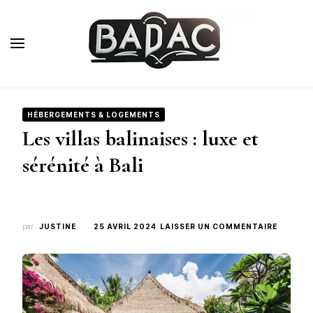
Badac.fr
Blog Voyage de Luxe
HÉBERGEMENTS & LOGEMENTS
Les villas balinaises : luxe et
sérénité à Bali
SUR
par
JUSTINE
25 AVRIL 2024
LAISSER UN COMMENTAIRE
LES
VILLAS
BALINAI
:
LUXE
ET