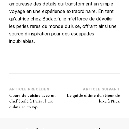
amoureuse des détails qui transforment un simple
voyage en une expérience extraordinaire. En tant
qu'autrice chez Badac.fr, je m'efforce de dévoiler
les perles rares du monde du luxe, offrant ainsi une
source d'inspiration pour des escapades
inoubliables.
Navigation
ARTICLE PRÉCÉDENT
ARTICLE SUIVANT
Cours de cuisine avec un
Le guide ultime du séjour de
d’article
chef étoilé à Paris : l’art
luxe à Nice
culinaire en vip