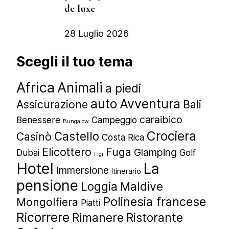
de luxe
28 Luglio 2026
Scegli il tuo tema
Africa
Animali
a piedi
auto
Avventura
Assicurazione
Bali
caraibico
Benessere
Campeggio
Bungalow
Crociera
Castello
Casinò
Costa Rica
Elicottero
Fuga
Glamping
Dubai
Golf
Figi
Hotel
La
Immersione
Itinerario
pensione
Loggia
Maldive
Polinesia francese
Mongolfiera
Piatti
Ricorrere
Rimanere
Ristorante