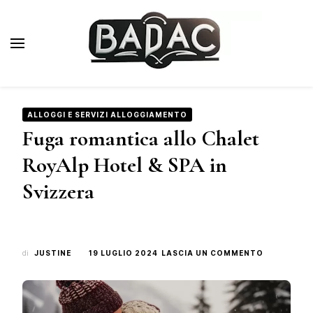
Badac.fr
Blog sui viaggi di lusso
ALLOGGI E SERVIZI ALLOGGIAMENTO
Fuga romantica allo Chalet
RoyAlp Hotel & SPA in
Svizzera
SU
di
JUSTINE
19 LUGLIO 2024
LASCIA UN COMMENTO
FUGA
ROMANTIC
ALLO
CHALET