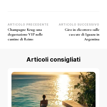
Navigazione
ARTICOLO PRECEDENTE
ARTICOLO SUCCESSIVO
Champagne Krug: una
Giro in elicottero sulle
articoli
degustazione VIP nelle
cascate di Iguazu in
cantine di Reims
Argentina
Articoli consigliati