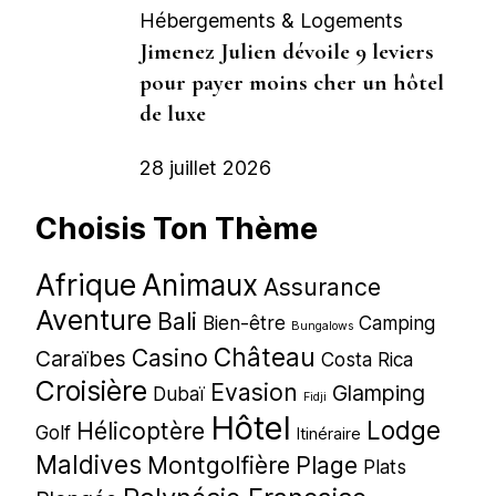
Hébergements & Logements
Jimenez Julien dévoile 9 leviers
pour payer moins cher un hôtel
de luxe
28 juillet 2026
Choisis Ton Thème
Afrique
Animaux
Assurance
Aventure
Bali
Bien-être
Camping
Bungalows
Château
Casino
Caraïbes
Costa Rica
Croisière
Evasion
Glamping
Dubaï
Fidji
Hôtel
Lodge
Hélicoptère
Golf
Itinéraire
Maldives
Montgolfière
Plage
Plats