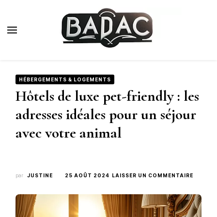
Badac.fr
Blog Voyage de Luxe
HÉBERGEMENTS & LOGEMENTS
Hôtels de luxe pet-friendly : les
adresses idéales pour un séjour
avec votre animal
SUR
par
JUSTINE
25 AOÛT 2024
LAISSER UN COMMENTAIRE
HÔTELS
DE
LUXE
PET-