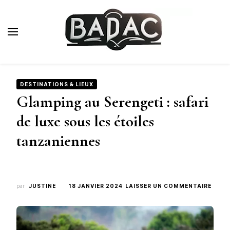
Badac.fr
Blog Voyage de Luxe
DESTINATIONS & LIEUX
Glamping au Serengeti : safari
de luxe sous les étoiles
tanzaniennes
SUR
par
JUSTINE
18 JANVIER 2024
LAISSER UN COMMENTAIRE
GLAM
AU
SERE
: