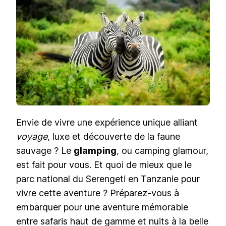
SAFAR
DE
LUXE
SOUS
LES
ÉTOI
TANZ
Envie de vivre une expérience unique alliant
voyage
, luxe et découverte de la faune
sauvage ? Le
glamping
, ou camping glamour,
est fait pour vous. Et quoi de mieux que le
parc national du Serengeti en Tanzanie pour
vivre cette aventure ? Préparez-vous à
embarquer pour une aventure mémorable
entre safaris haut de gamme et nuits à la belle