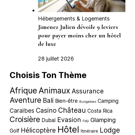
Hébergements & Logements
Jimenez Julien dévoile 9 leviers
pour payer moins cher un hôtel
de luxe
28 juillet 2026
Choisis Ton Thème
Afrique
Animaux
Assurance
Aventure
Bali
Bien-être
Camping
Bungalows
Château
Casino
Caraïbes
Costa Rica
Croisière
Evasion
Glamping
Dubaï
Fidji
Hôtel
Lodge
Hélicoptère
Golf
Itinéraire