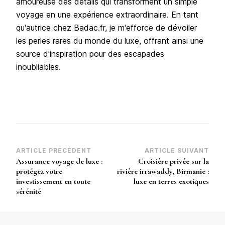
amoureuse des détails qui transforment un simple
voyage en une expérience extraordinaire. En tant
qu'autrice chez Badac.fr, je m'efforce de dévoiler
les perles rares du monde du luxe, offrant ainsi une
source d'inspiration pour des escapades
inoubliables.
Navigation
ARTICLE PRÉCÉDENT
ARTICLE SUIVANT
Assurance voyage de luxe :
Croisière privée sur la
d’article
protégez votre
rivière irrawaddy, Birmanie :
investissement en toute
luxe en terres exotiques
sérénité