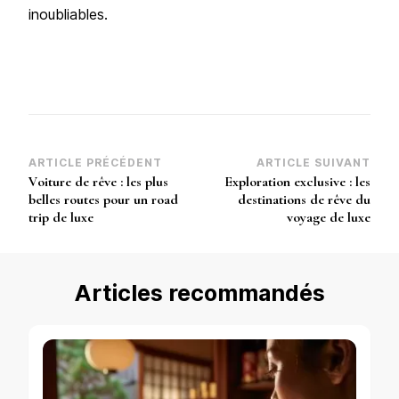
inoubliables.
Navigation
ARTICLE PRÉCÉDENT
ARTICLE SUIVANT
Voiture de rêve : les plus
Exploration exclusive : les
d’article
belles routes pour un road
destinations de rêve du
trip de luxe
voyage de luxe
Articles recommandés