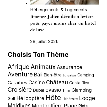
Hébergements & Logements
Jimenez Julien dévoile 9 leviers
pour payer moins cher un hôtel
de luxe
28 juillet 2026
Choisis Ton Thème
Afrique
Animaux
Assurance
Aventure
Bali
Bien-être
Camping
Bungalows
Château
Casino
Caraïbes
Costa Rica
Croisière
Evasion
Glamping
Dubaï
Fidji
Hôtel
Lodge
Hélicoptère
Golf
Itinéraire
Maldives
Montgolfière
Plage
Plats