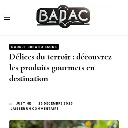
Badac.fr
Blog Voyage de Luxe
NOURRITURE & BOISSONS
Délices du terroir : découvrez
les produits gourmets en
destination
par
JUSTINE
23 DÉCEMBRE 2023
SUR
LAISSER UN COMMENTAIRE
DÉLICES
DU
TERROIR