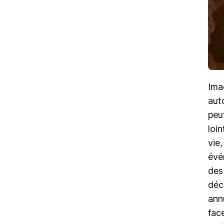
Ima
aut
peu
loin
vie
évé
des
déc
ann
fac