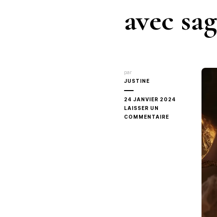
avec sag
par
JUSTINE
24 JANVIER 2024
LAISSER UN
SUR
COMMENTAIRE
ASSURANCE
ANNULATION
DE
VOYAGE
DE
LUXE
:
PRÉVOIR
L’IMPRÉVISIBLE
AVEC
SAGESSE