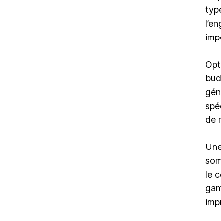
typ
l’e
imp
Opt
bud
gén
spé
de 
Une
som
le 
gam
imp