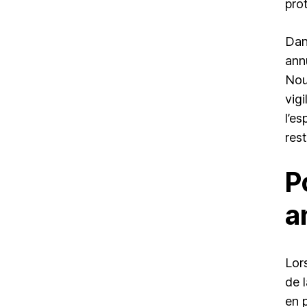
pro
Dan
ann
Nou
vig
l’e
rest
P
a
Lor
de l
en p