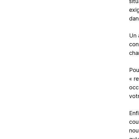
sit
exi
dan
Un 
con
cha
Pour
« r
occ
vot
Enf
cou
nou