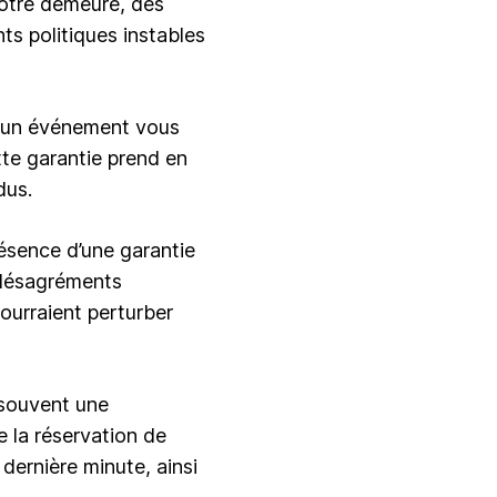
otre demeure, des
s politiques instables
Si un événement vous
tte garantie prend en
dus.
résence d’une garantie
 désagréments
pourraient perturber
 souvent une
 la réservation de
 dernière minute, ainsi