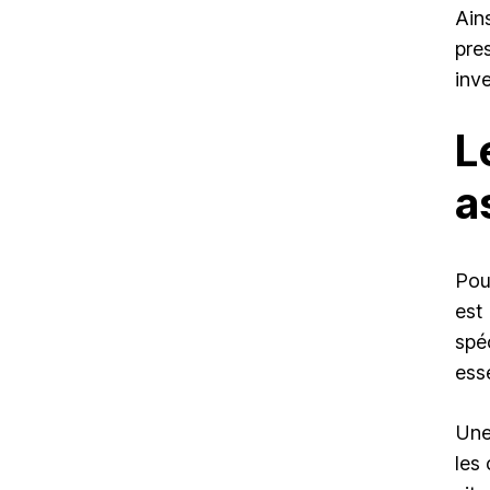
Ain
pres
inv
L
a
Pou
est
spé
ess
Une
les